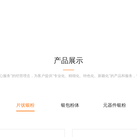
产品展示
——
心服务”的经营理念，为客户提供“专业化、精细化、特色化、新颖化”的产品和服务，于2
片状银粉
银包粉体
元器件银粉