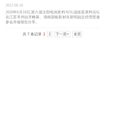
2022-08-26
2020年6月16日,第六届太阳电池浆料与5G滤波器浆料论坛
在江苏常州拉开帷幕。湖南国银新材肖新明副总经理受邀
参会并做报告分享。
共 7 条记录
1
2
下一页>
末页
86-152-6740-6006