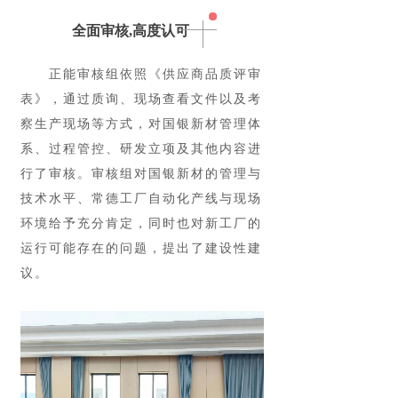
全面审核,高度认可
正能审核组依照《供应商品质评审
表》，通过质询、现场查看文件以及考
察生产现场等方式，对国银新材管理体
系、过程管控、研发立项及其他内容进
行了审核。审核组对国银新材的管理与
技术水平、常德工厂自动化产线与现场
环境给予充分肯定，同时也对新工厂的
运行可能存在的问题，提出了建设性建
议。