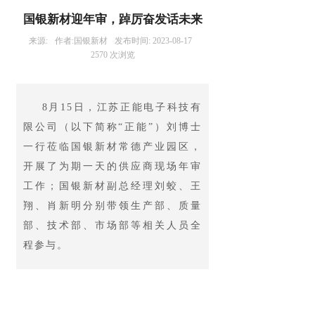
国银新材迎年审，踔厉奋发话未来
来源:
作者:
国银新材
发布时间:
2023-08-17
2570
次浏览
8月15日，江苏正能电子科技有
限公司（以下简称“正能”）刘博士
一行莅临国银新材常德产业园区，
开展了为期一天的供应商现场年审
工作；国银新材副总经理刘蛟、王
翔、肖新明分别带领生产部、质量
部、技术部、市场部等相关人员全
程参与。