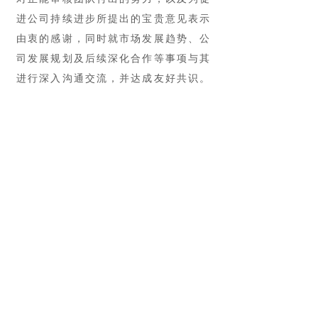
进公司持续进步所提出的宝贵意见表示
由衷的感谢，同时就市场发展趋势、公
司发展规划及后续深化合作等事项与其
进行深入沟通交流，并达成友好共识。
后续，国银新材将全面落实本次审核中
的整改项和建议项，进一步提高公司生
产能力、质量管理能力、供应链保障能
力等方面，持续为供应商提供更加优质
的配套服务。